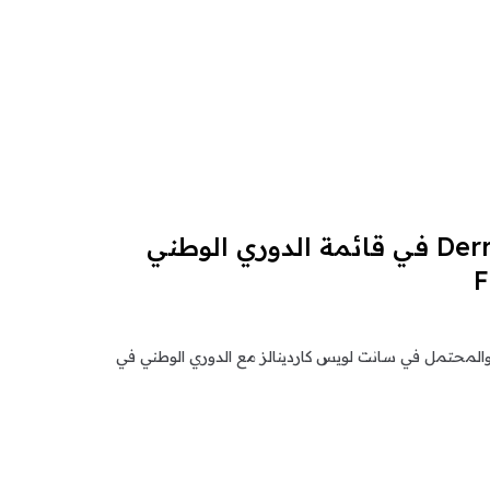
تم اختيار Derry’s Doyle في قائمة الدوري الوطني
والمحتمل في سانت لويس كاردينالز مع الدوري الوطني في