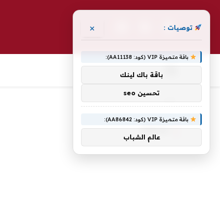
×
توصيات :
فيسبوك
X
الانستغرام
(Twitter)
باقة متميزة VIP (كود: AA11138):
باقة باك لينك
تحسين seo
الرئيسية
Doyle
»
باقة متميزة VIP (كود: AA86842):
DOYLE
عالم الشباب