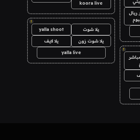
تي
koora live
ريال
يوم
!
يلا شوت
yalla shoot
يلا شوت زون
يلا لايف
!
yalla live
باشر
ف