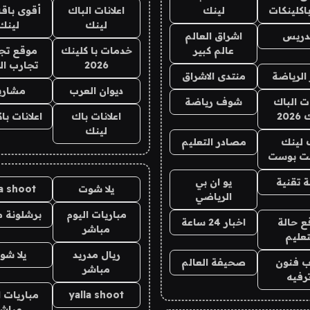
اكلينكات
لينك
اعلانات الباك
أقوى باقة
لينك
لينك
تدريس
اشراق العالم
عالم كبير
خدمات با كلينك
موقع تجا
2026
تجارب ال
 الرياضة
منتدى الاشراق
ديوان العرب
مشاري
ات الباك
شوف رياضة
202
اعلانات باك
اعلانات با
لينك
 لينك
مصادر التعليم
ت بوست
 تقنية
يو ان بي
يلا شوت
la shoot
الرياضي
مباريات اليوم
برشلونة م
ع حالة
اخبار 24 ساعة
مباشر
تعليم
ريال مدريد
يلا شو
 فنون
صحيفة العالم
مباشر
رفيه
yalla shoot
مباريات ا
مباشر