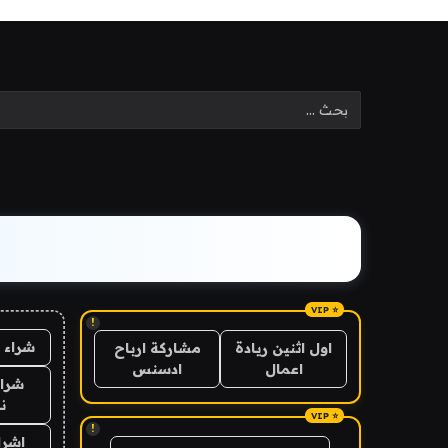
!
شراء 
اول اثنين ريادة
مشاركة ارباح
اعمال
ادسنس
شراء
ن
!
اشرا