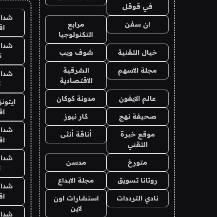
في قوقل
شدات
ان سفن
مرابع
اق
التكنولوجيا
شدات
خيال التقنية
شوف ويب
ت
مجلة الاسهم
الشرقية
شدات
الاقتصادية
ت
عالم الايفون
مدونة كوكان
ايتون
اق
صحيفة نهج
كار نيوز
شدات
موقع خبرة
أناقة أنثى
اق
التقني
شدات
متورخ
مدسن
ت
روتانا تسويق
مجلة الابداع
شدات
اق
نادي الترددات
استشارات اون
لاين
شدات