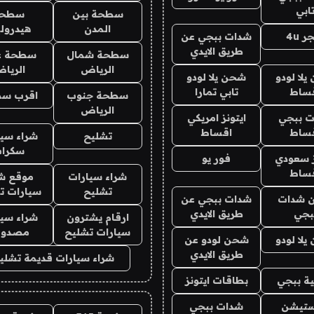
ابي
سطحة بين
سطحة
المدن
هيدرول
ر 4u
شدات ببجي عن
طريق الايدي
سطحة شمال
سطحة غ
الرياض
الريا
لا لودو
شحن يلا لودو
ساط
تابي تمارا
سطحة جنوب
اقرب س
الرياض
 ببجي
ايتونز امريكي
ساط
اقساط
تشليح
شراء سيا
سكرا
ز سعودي
فور يو
ساط
شراء سيارات
موقع شر
تشليح
سيارات ت
 شدات
شدات ببجي عن
بجي
طريق الايدي
ارقام يشترون
شراء سيا
سيارات تشليح
مصدوم
لا لودو
شحن لودو عن
طريق الايدي
شراء سيارات قديمة تشلي
ة ببجي
بطاقات ايتونز
يستيشن
شدات ببجي