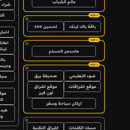
عالم الشباب
شراء ب
ال
!
باقة باك لينك
تحسين seo
اخبار
اعلان
!
لينك 6
ماسنجر المسلم
باك
وجيس
!
ضوء التعليمي
صحيفة برق
مجلة
موقع اشراقات
موقع اشراق
اون لاين
موق
لل
اركان سياحة وسفر
هيدب
وت
!
مسك الكلمات
اشراق التقنية