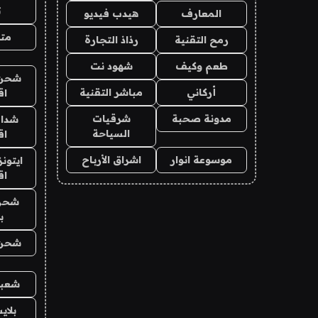
ت
المعارف
هيدب فيديو
متج
رمح التقنية
رذاذ التجارة
طعم وكيف
شهود نت
شحن ي
أركاني
مباشر التقنية
اق
مدونة صحبة
شرقيات
شدات
السياحة
اق
موسوعة انوار
اشراق الأرباح
ايتون
اق
شحن
ب
شحن ي
شعبي
بلا