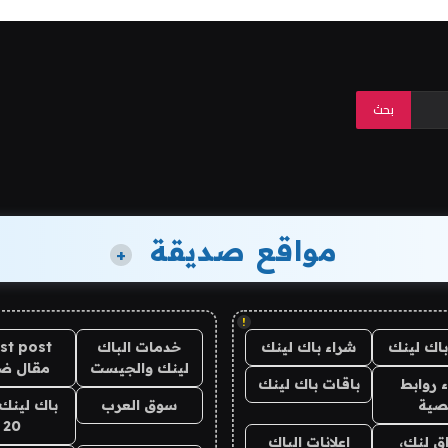
مواقع صديقة
+
!
باك لينك
شراء باك لينك
خدمات الباك
st post
لينك والجيست
مقال ض
 روابط
باقات باك لينك
صية
سوق العرب
باك لينك 
20
ق لنك،
اعلانات الباك