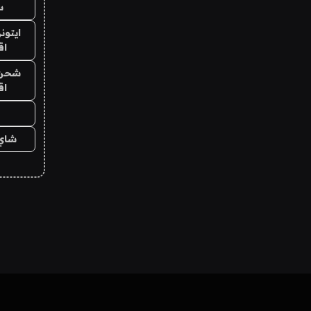
س
ايتون
اق
شحن ي
اق
شاي