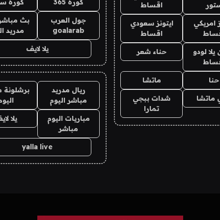
كورة 365
كورة سي
تور
اقساط
جول العرب
بث مباشر 
ز امريكي
ايتونز سعودي
goalarab
مدريد ال
ساط
اقساط
يلا لايف
لا لودو
حناء شعر
ساط
حنا
ماتشا
ريال مدريد
برشلونة م
 ماتشا
شدات ببجي
مباشر اليوم
اليوم
تمارا
مباريات اليوم
يلا لاي
مباشر
yalla live