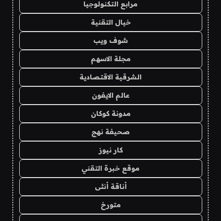
مرابع التكنولوجيا
خيال التقنية
شوف ويب
مجلة الاسهم
الشرقية الاقتصادية
عالم الايفون
مدونة كوكان
صحيفة نهج
كار نيوز
موقع خبرة التقني
أناقة أنثى
متورخ