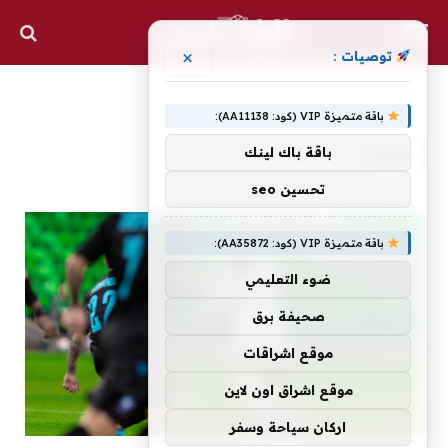
×
توصيات :
الرئيسية
وحيد
»
باقة متميزة VIP (كود: AA11138):
وحيد
باقة باك لينك
تحسين seo
باقة متميزة VIP (كود: AA35872):
ضوء التعليمي
صحيفة برق
موقع اشراقات
موقع اشراق اون لاين
اركان سياحة وسفر