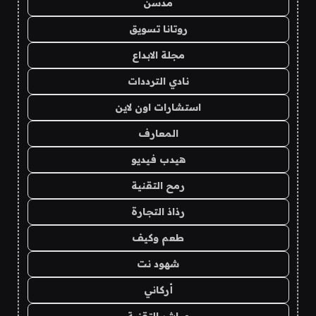
مدسن
روتانا تسويق
مجلة الابداع
نادي الترددات
استشارات اون لاين
المعارف
هيدب فيديو
رمح التقنية
رذاذ التجارة
طعم وكيف
شهود نت
أركاني