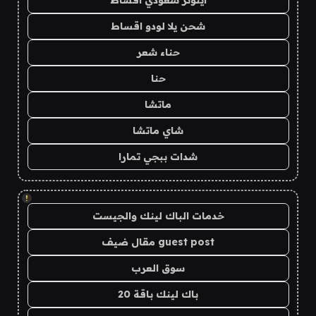
ايتونز سعودي اقساط
شحن يلا لودو اقساط
حناء شعر
حنا
ماتشا
شاي ماتشا
شدات ببجي تمارا
!
خدمات الباك لينك والجيست
guest post مقال ضيف
سوق العرب
باك لينك باقة 20