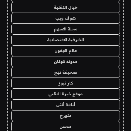
خيال التقنية
شوف ويب
مجلة الاسهم
الشرقية الاقتصادية
عالم الايفون
مدونة كوكان
صحيفة نهج
كار نيوز
موقع خبرة التقني
أناقة أنثى
متورخ
مدسن