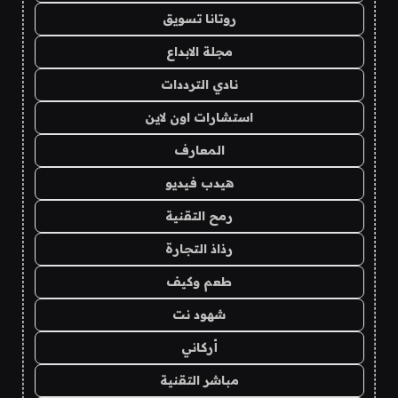
روتانا تسويق
مجلة الابداع
نادي الترددات
استشارات اون لاين
المعارف
هيدب فيديو
رمح التقنية
رذاذ التجارة
طعم وكيف
شهود نت
أركاني
مباشر التقنية