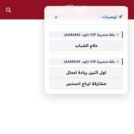
×
توصيات :
الرئيسية
مرشح
»
باقة متميزة VIP (كود: AA86842):
مرشح
عالم الشباب
باقة متميزة VIP (كود: AA38045):
اول اثنين ريادة اعمال
مشاركة ارباح ادسنس