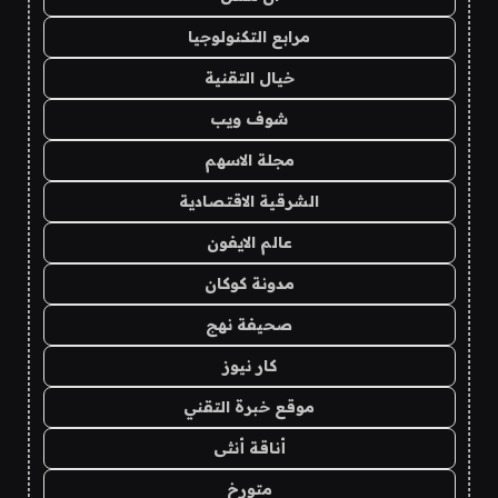
مرابع التكنولوجيا
خيال التقنية
شوف ويب
مجلة الاسهم
الشرقية الاقتصادية
عالم الايفون
مدونة كوكان
صحيفة نهج
كار نيوز
موقع خبرة التقني
أناقة أنثى
متورخ