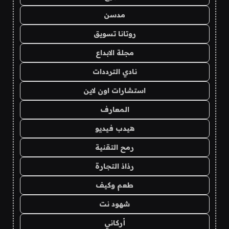
مدسن
روتانا تسويق
مجلة الابداع
نادي الترددات
استشارات اون لاين
المعارف
هيدب فيديو
رمح التقنية
رذاذ التجارة
طعم وكيف
شهود نت
أركاني