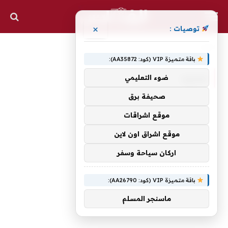
×
توصيات :
الرئيسية
مدريد
»
باقة متميزة VIP (كود: AA35872):
مدريد
ضوء التعليمي
صحيفة برق
موقع اشراقات
موقع اشراق اون لاين
اركان سياحة وسفر
باقة متميزة VIP (كود: AA26790):
ماسنجر المسلم