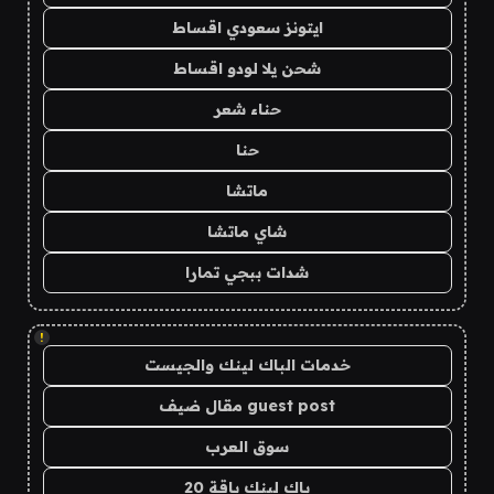
ايتونز سعودي اقساط
شحن يلا لودو اقساط
حناء شعر
حنا
ماتشا
شاي ماتشا
شدات ببجي تمارا
!
خدمات الباك لينك والجيست
guest post مقال ضيف
سوق العرب
باك لينك باقة 20