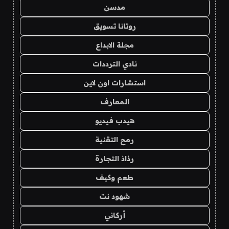
مدسن
روتانا تسويق
مجلة الابداع
نادي الترددات
استشارات اون لاين
المعارف
هيدب فيديو
رمح التقنية
رذاذ التجارة
طعم وكيف
شهود نت
أركاني