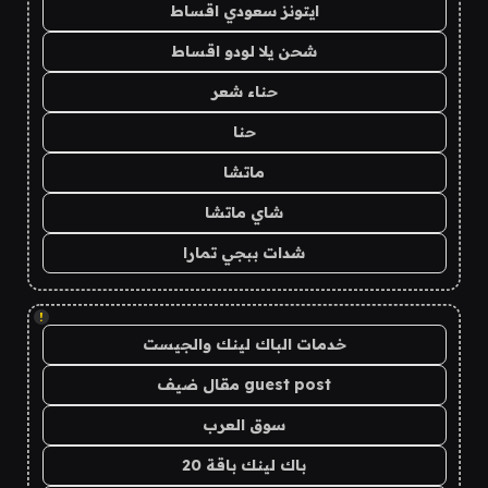
ايتونز سعودي اقساط
شحن يلا لودو اقساط
حناء شعر
حنا
ماتشا
شاي ماتشا
شدات ببجي تمارا
!
خدمات الباك لينك والجيست
guest post مقال ضيف
سوق العرب
باك لينك باقة 20