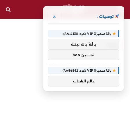
×
توصيات :
الرئيسية
رقما
»
باقة متميزة VIP (كود: AA11138):
رقما
باقة باك لينك
تحسين seo
باقة متميزة VIP (كود: AA86842):
عالم الشباب