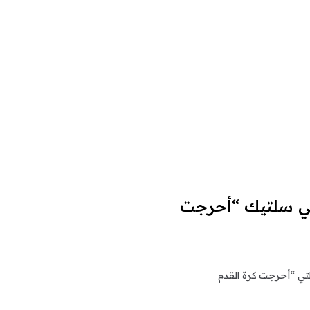
في سلتيك “أحرجت
لتي “أحرجت كرة القدم