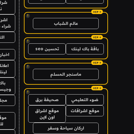
شراء
ن
!
اشرا
عالم الشباب
شراء ب
ال
!
باقة باك لينك
تحسين seo
اخبار
اعلان
!
لينك 6
ماسنجر المسلم
باك
وجيس
!
ضوء التعليمي
صحيفة برق
مجلة
موقع اشراقات
موقع اشراق
اون لاين
موق
لل
اركان سياحة وسفر