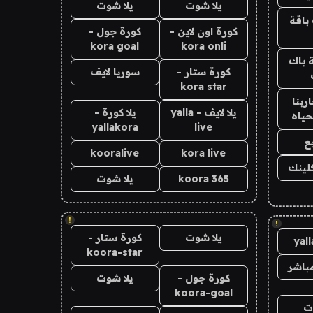
يلا شوت
يلا شوت
باقة
كورة اون لاين -
كورة جول -
kora goal
kora onli
 باك
كورة ستار -
سوريا لايف
kora star
ربنا
يلا لايف - yalla
يلا كورة -
حياه
yallakora
live
ع
kooralive
kora live
كلينك
koora 365
يلا شوت
!
!
يلا شوت
كورة ستار -
yal
koora-star
باشر
كورة جول -
يلا شوت
koora-goal
ت