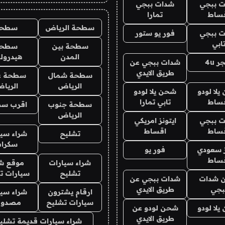
 ببجي
شدات ببجي
ساط
تمارا
سطحة الرياض
سطحه
 ببجي
فور يو ستور
ابي
سطحة بين
سطحة
المدن
هيدرول
ر 4u
شدات ببجي عن
طريق الايدي
سطحة شمال
سطحة غ
الرياض
الريا
لا لودو
شحن يلا لودو
ساط
تابي تمارا
سطحة جنوب
اقرب س
الرياض
 ببجي
ايتونز امريكي
ساط
اقساط
تشليح
شراء سيا
سكرا
ز سعودي
فور يو
ساط
شراء سيارات
موقع شر
تشليح
سيارات ت
 شدات
شدات ببجي عن
بجي
طريق الايدي
ارقام يشترون
شراء سيا
سيارات تشليح
مصدوم
لا لودو
شحن لودو عن
طريق الايدي
شراء سيارات قديمة تشلي