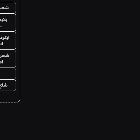
شعبي
بلا
س
ايتون
اق
شحن ي
اق
شاي