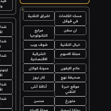
هيدب
وت
!
مسك الكلمات
اشراق التقنية
في قوقل
شدات
ان سفن
مرابع
اق
التكنولوجيا
شدات
خيال التقنية
شوف ويب
ت
مجلة الاسهم
الشرقية
شدات
الاقتصادية
ت
عالم الايفون
مدونة كوكان
ايتون
اق
صحيفة نهج
كار نيوز
شدات
موقع خبرة
أناقة أنثى
اق
التقني
شدات
متورخ
مدسن
ت
روتانا تسويق
مجلة الابداع