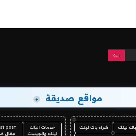
مواقع صديقة
+
!
باك لينك
شراء باك لينك
خدمات الباك
st post
لينك والجيست
مقال ض