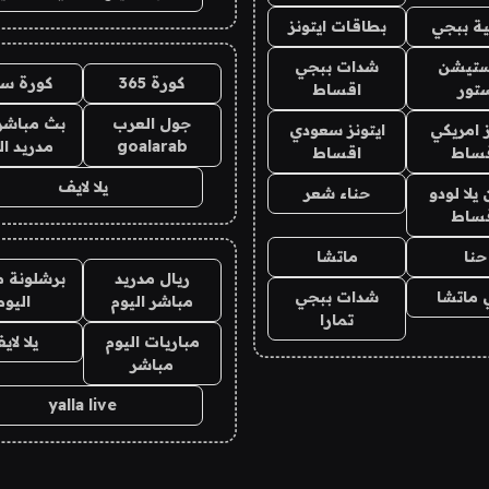
ة ببجي
بطاقات ايتونز
يستيشن
شدات ببجي
كورة 365
كورة سي
تور
اقساط
جول العرب
بث مباشر 
ز امريكي
ايتونز سعودي
goalarab
مدريد ال
ساط
اقساط
يلا لايف
لا لودو
حناء شعر
ساط
حنا
ماتشا
ريال مدريد
برشلونة م
 ماتشا
شدات ببجي
مباشر اليوم
اليوم
تمارا
مباريات اليوم
يلا لاي
مباشر
yalla live