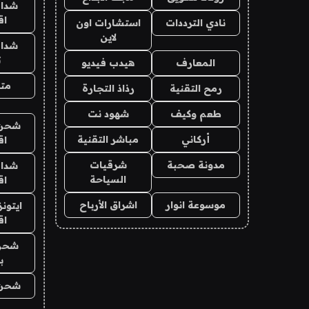
شدات
اق
نادي الترددات
استشارات اون
لاين
شدات
ت
المعارف
هيدب فيديو
متج
رمح التقنية
رذاذ التجارة
طعم وكيف
شهود نت
شحن ي
أركاني
مباشر التقنية
اق
مدونة صحبة
شرقيات
شدات
السياحة
اق
موسوعة انوار
اشراق الأرباح
ايتون
اق
شحن
ب
شحن ي