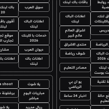
 روابط
باقات باك لينك
صية
سوق العرب
باك لينك 
20
ق لنك،
اعلانات الباك
اكلينكات
لينك
اعلانات الباك
أقوى باقة
لينك
لينك
تدريس
اشراق العالم
عالم كبير
خدمات با كلينك
موقع تجا
2026
تجارب ال
 الرياضة
منتدى الاشراق
ديوان العرب
مشاري
ات الباك
شوف رياضة
202
اعلانات باك
اعلانات با
لينك
 لينك
مصادر التعليم
ت بوست
 تقنية
يو ان بي
يلا شوت
la shoot
الرياضي
مباريات اليوم
برشلونة م
ع حالة
اخبار 24 ساعة
مباشر
تعليم
ريال مدريد
يلا شو