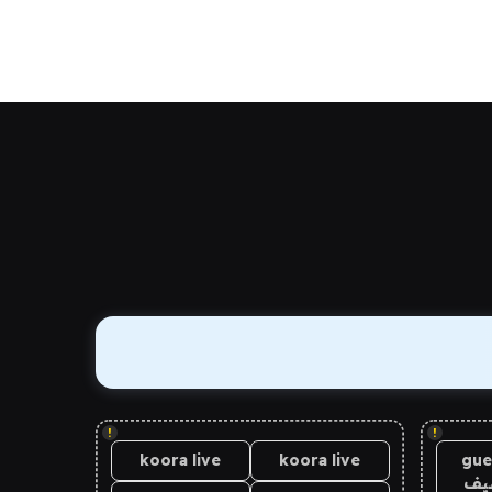
!
!
koora live
koora live
gue
يف