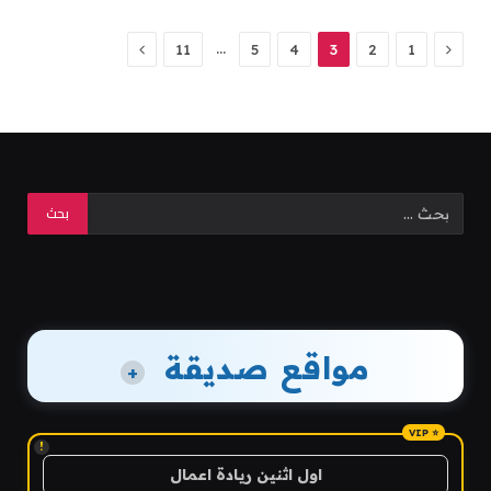
السابق
التالي
…
11
5
4
3
2
1
مواقع صديقة
+
!
اول اثنين ريادة اعمال