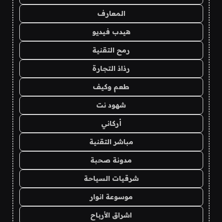
المعارف
هيدب فيديو
رمح التقنية
رذاذ التجارة
طعم وكيف
شهود نت
أركاني
مباشر التقنية
مدونة صحبة
شرقيات السياحة
موسوعة انوار
اشراق الأرباح