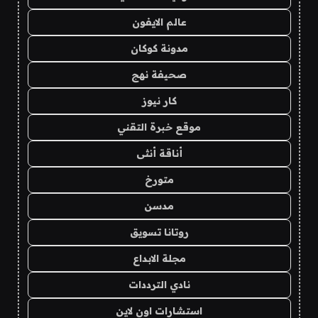
عالم الايفون
مدونة كوكان
صحيفة نهج
كار نيوز
موقع خبرة التقني
أناقة أنثى
متورخ
مدسن
روتانا تسويق
مجلة الابداع
نادي الترددات
استشارات اون لاين