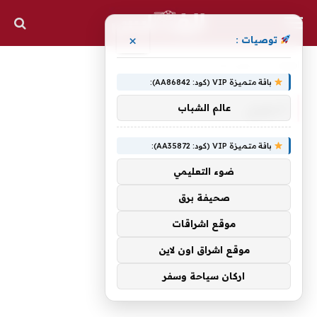
×
توصيات :
الرئيسية
الدوري(صفحه 3)
»
باقة متميزة VIP (كود: AA86842):
الدوري
عالم الشباب
باقة متميزة VIP (كود: AA35872):
ضوء التعليمي
صحيفة برق
موقع اشراقات
موقع اشراق اون لاين
اركان سياحة وسفر