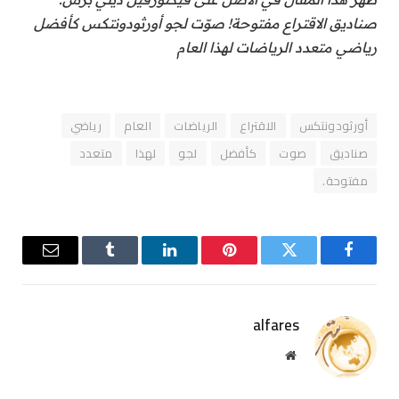
صناديق الاقتراع مفتوحة! صوّت لجو أورثودونتكس كأفضل
رياضي متعدد الرياضات لهذا العام
أورثودونتكس
الاقتراع
الرياضات
العام
رياضي
صناديق
صوت
كأفضل
لجو
لهذا
متعدد
مفتوحة.
فيسبوك
تويتر
بينتيريست
لينكدإن
Tumblr
البريد
الإلكترو
alfares
موقع
الويب