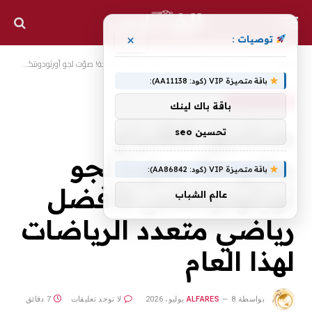
×
توصيات :
الرئيسية
أخبار رياضية عالمية
صناديق الاقتراع مفتوحة! صوّت لجو أورثودونتكس كأفضل رياضي متعدد الرياضات لهذا العام
»
»
باقة متميزة VIP (كود: AA11138):
أخبار رياضية عالمية
باقة باك لينك
صناديق الاقتراع
تحسين seo
مفتوحة! صوّت لجو
باقة متميزة VIP (كود: AA86842):
أورثودونتكس كأفضل
عالم الشباب
رياضي متعدد الرياضات
لهذا العام
بواسطة
8 يوليو، 2026
ALFARES
لا توجد تعليقات
7 دقائق