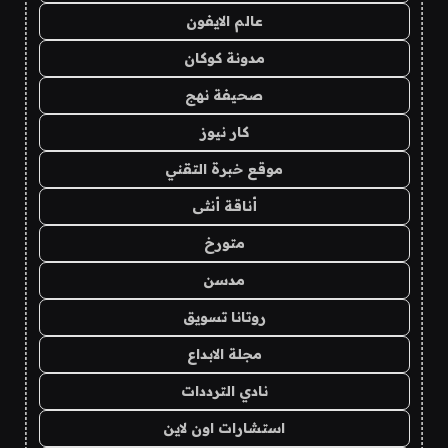
عالم الايفون
مدونة كوكان
صحيفة نهج
كار نيوز
موقع خبرة التقني
أناقة أنثى
متورخ
مدسن
روتانا تسويق
مجلة الابداع
نادي الترددات
استشارات اون لاين