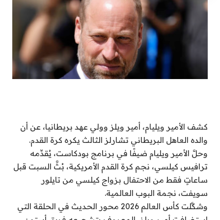
كشف الأمير ويليام، أمير ويلز وولي عهد بريطانيا، عن أن
والده العاهل البريطاني تشارلز الثالث يكره كرة القدم.
وحلَّ الأمير ويليام ضيفًا في برنامج بودكاست، يُقدِّمه
ترافيس كيلسي، نجم كرة القدم الأمريكية، بُثَّ السبت قبل
ساعاتٍ فقط من الاحتفال بزواج كيلسي من تايلور
سويفت، نجمة البوب العالمية.
وشكَّلت كأس العالم 2026 محور الحديث في الحلقة التي
استضافت أمير ويلز، المعروف بتشجيعه فريق أستون