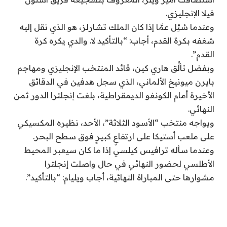
فيلا الإنجليزي.
وعندما سُئِل عمَّا إذا كان الملك تشارلز، هو الذي نقل إليه
شغفه بكرة القدم، أجاب: “بالتأكيد لا. والدي يكره كرة
القدم”.
وبفضل تألُّق هاري كين، قائد المنتخب الإنجليزي ومهاجم
بايرن ميونيخ الألماني، الذي سجل هدفين في الدقائق
الأخيرة أمام الكونغو الديمقراطية، بلغت إنجلترا الدور ثمن
النهائي.
ويواجه منتخب “الأسود الثلاثة”، الأحد، نظيره المكسيكي
على ملعب أستيكا على ارتفاعٍ كبيرٍ فوق سطح البحر.
وعندما سأله ترافيس كيلسي إذا ما كان سيعبر المحيط
الأطلسي لحضور النهائي في حال واصلت إنجلترا
مشوارها حتى المباراة النهائية، أجاب ويليام: “بالتأكيد”.