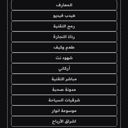
المعارف
هيدب فيديو
رمح التقنية
رذاذ التجارة
طعم وكيف
شهود نت
أركاني
مباشر التقنية
مدونة صحبة
شرقيات السياحة
موسوعة انوار
اشراق الأرباح