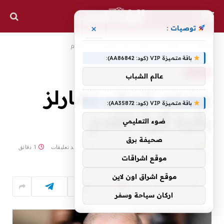
×
توصيات :
الرئيسية
الرياضية
ويليام: الملك تشارلز يكره كرة القدم
»
»
باقة متميزة VIP (كود: AA86842):
الرياضية
عالم الشباب
ويليام: الملك تشارلز
باقة متميزة VIP (كود: AA35872):
يكره كرة القدم
ضوء التعليمي
صحيفة برق
بواسطة
4 يوليو، 2026
ALFARES
لا توجد تعليقات
1 دقائق
موقع اشراقات
0
زيارة
موقع اشراق اون لاين
اركان سياحة وسفر