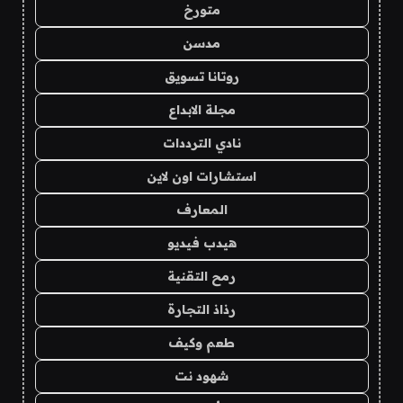
متورخ
مدسن
روتانا تسويق
مجلة الابداع
نادي الترددات
استشارات اون لاين
المعارف
هيدب فيديو
رمح التقنية
رذاذ التجارة
طعم وكيف
شهود نت