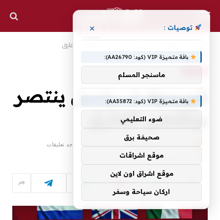
×
توصيات :
الرئيسية
الرياضية
فورمولا 1.. راسل ينتصر ويُقلص الفارق
»
»
باقة متميزة VIP (كود: AA26790):
الرياضية
ماسنجر المسلم
فورمولا 1.. راسل ينتصر
باقة متميزة VIP (كود: AA35872):
ويُقلص الفارق
ضوء التعليمي
صحيفة برق
بواسطة
28 يونيو، 2026
ALFARES
لا توجد تعليقات
موقع اشراقات
1 دقائق
0
زيارة
موقع اشراق اون لاين
اركان سياحة وسفر