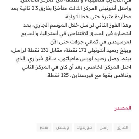
واحتل أنتونيلي المركز ​الثالث متأخرًا ‌بفارق 0.3 ثانية ‌بعد
مطاردة مثيرة حتى خط النهاية.
وهذا الفوز الثاني لراسل خلال الموسم الجاري، بعد
انتصاره في السباق الافتتاحي في أستراليا، والسابع
لمرسيدس في ⁠ثماني ⁠جولات حتى الآن.
ويبلغ رصيد أنتونيلي 171 نقطة، مقابل 131 نقطة لراسل،
بينما وصل رصيد لويس هاميلتون، سائق فيراري، الذي
احتل المركز الخامس، بعد أن كان في المركز ​الثاني
وتنافس ​بقوة مع فيرستابن، 125 نقطة.
المصدر
الفارق
راسل
فورمولا
ويقلص
ينتصر