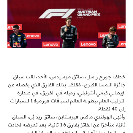
خطف جورج راسل، سائق مرسيدس، الأحد، لقب سباق ​
جائزة النمسا الكبرى، مُقلصًا بذلك الفارق الذي يفصله عن
الإيطالي كيمي أنتونيلي، زميله في الفريق، في ‌صدارة
الترتيب ‌العام ببطولة العالم ​لسباقات ‌فورمولا ⁠1 ​للسيارات
إلى ⁠40 نقطة.
وأنهى الهولندي ماكس فيرستابن، سائق ريد بُل، السباق
ثانيًا، متأخرًا عن الفائز بفارق 1.6 ثانية، بعد تعرضه لحادث
في التجارب التأهيلية، وانطلاقه من المركز ‌الخامس.