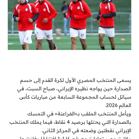
يسعى المنتخب المصري الأول لكرة القدم إلى حسم
الصدارة حين يواجه نظيره الإيراني، صباح السبت، في
سياتل لحساب المجموعة السابعة من مباريات كأس
العالم 2026.
ويأمل المنتخب الملقب بـ«الفراعنة» في التمسك
بالصدارة التي يحتلها برصيد 4 نقاط، فيما يملك المنتخب
الإيراني نقطتين وضعته في المركز الثاني.
وكانت مصر تعادلت مع بلجيكا 1-1 افتتاحًا وفازت على