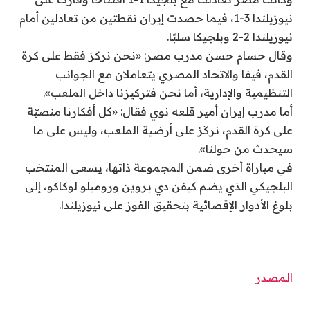
نيوزيلندا 3-1، فيما حصدت إيران نقطتين من تعادلين أمام
نيوزيلندا 2-2 وبلجيكا سلبًا.
وقال حسام حسن مدرب مصر: «نحن نركز فقط على كرة
القدم، فيفا والاتحاد المصري يتعاملان مع الجوانب
التنظيمية والإدارية، أما نحن فتركيزنا داخل الملعب».
أما مدرب إيران أمير قلعه نوي فقال: «كل أفكارنا منصبّة
على كرة القدم، نركّز على أرضية الملعب، وليس على ما
سيحدث من حولنا».
في مباراة أخرى ضمن المجموعة ذاتها، يسعى المنتخب
البلجيكي الذي يضم كيفن دي بروين وروميلو لوكاكو، إلى
بلوغ الأدوار الإقصائية بتحقيق الفوز على نيوزيلندا.
المصدر