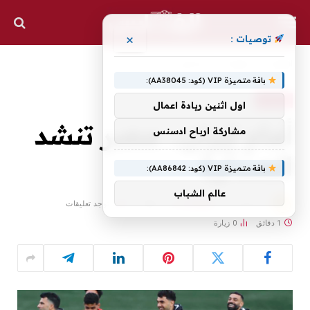
×
توصيات :
الرئيسية
الرياضية
أمام إيران.. مصر تنشد الصدارة
»
»
باقة متميزة VIP (كود: AA38045):
الرياضية
اول اثنين ريادة اعمال
أمام إيران.. مصر تنشد
مشاركة ارباح ادسنس
الصدارة
باقة متميزة VIP (كود: AA86842):
عالم الشباب
بواسطة
27 يونيو، 2026
ALFARES
لا توجد تعليقات
1 دقائق
0
زيارة