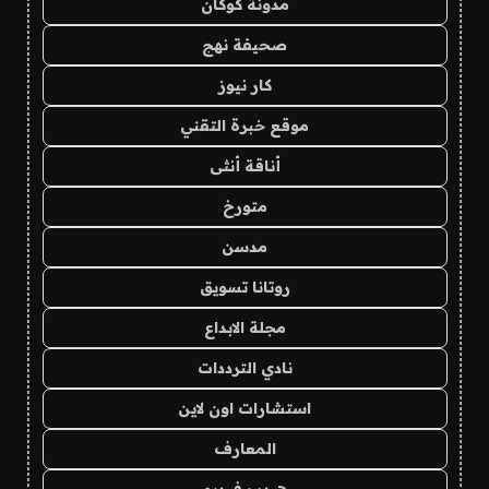
مدونة كوكان
صحيفة نهج
كار نيوز
موقع خبرة التقني
أناقة أنثى
متورخ
مدسن
روتانا تسويق
مجلة الابداع
نادي الترددات
استشارات اون لاين
المعارف