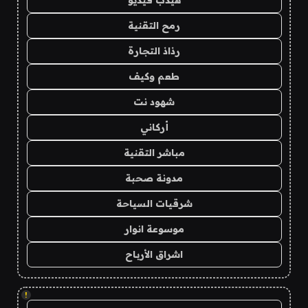
هيدب فيديو
رمح التقنية
رذاذ التجارة
طعم وكيف
شهود نت
أركاني
مباشر التقنية
مدونة صحبة
شرقيات السياحة
موسوعة انوار
اشراق الأرباح
!