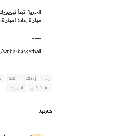
الحرية: تبدأ نيويو
مباراة إعادة لمباراة WNBA الأولى منذ 30 عامًا.
___
/wnba-basketball
إلى
إيريافين
بعد
ت
ميستيكس
نيويورك
شاركها.