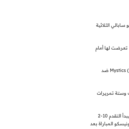
ساتو سابالي الثلاثية
ل تعرضت لها أمام
قطع الانتصار سلسلة هزائم متتالية من 10 مباريات للموسم العادي حققها فريق Mystics (7-7) ضد
ضاف ستيوارت 16 نقطة واستحوذ على 10 متابعات وستة تمريرات
وبعد تأخره 77-71 في منتصف الربع الرابع، سجل كيكي إيريافين ست نقاط متتالية ليبدأ التقدم 10-2
ة من النهاية. تعادل إيونيسكو المباراة بعد