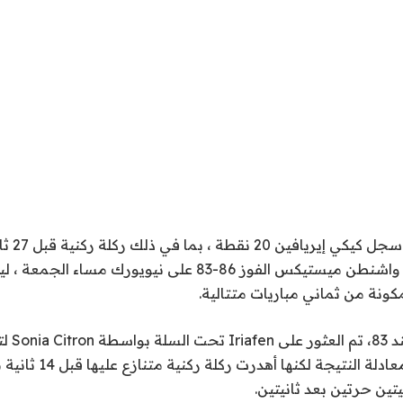
نيويورك (ا ف
المباراة ليمنح فريق واشنطن ميستيكس الفوز 86-83 على نيويورك م
كونة من ثماني مباريات متتالية.
مع تعادل 
Breanna Stewart معادلة النت
تين حرتين بعد ثانيتين.