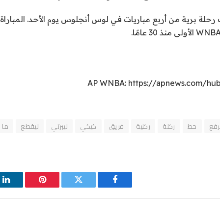
رك رحلة برية من أربع مباريات في لوس أنجلوس يوم الأحد. المبا
AP WNBA: https://apnews.com/hub
رفع
خط
ركلة
ركنية
فريق
كيكي
ليبرتي
ليقطع
ما
فيسبوك
تويتر
بينتيريست
لي