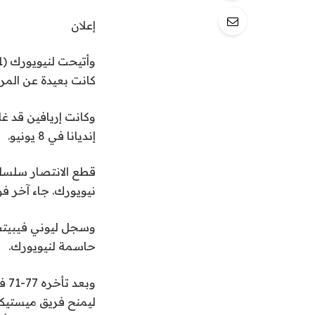
إعلان
كانت بعيدة عن المر
وكانت إريافين قد غا
إنديانا في 8 يونيو.
نيويورك. جاء آخر فوز لفريق Mystics في الموسم العا
حاسمة لنيويورك.