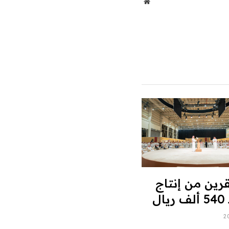
موقع
الويب
رين من إنتاج
ال