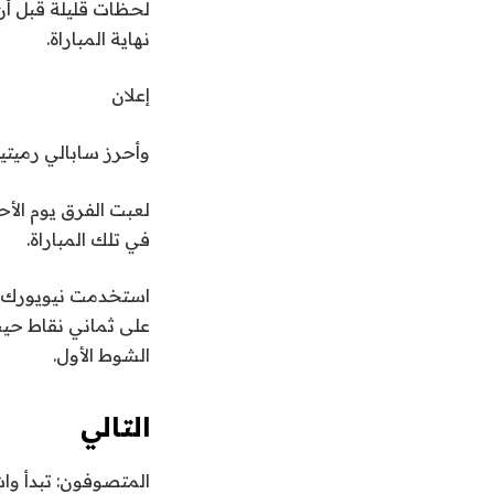
نهاية المباراة.
إعلان
وأحرز سابالي رميتين حرتين قبل 48.6 ثانية من نهاي
في تلك المباراة.
استخدمت نيويورك ع
الشوط الأول.
التالي
المتصوفون: تبدأ وا