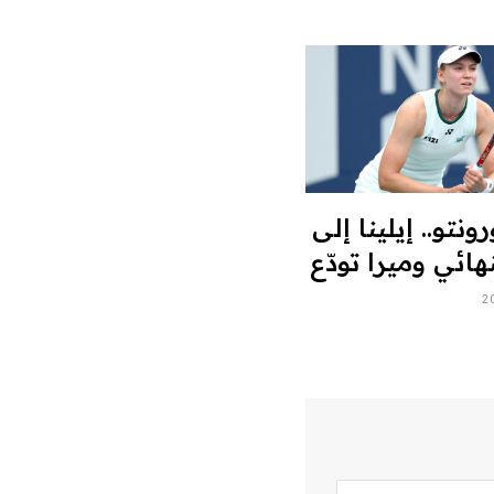
ونتو.. إيلينا إلى
هائي وميرا تودّع