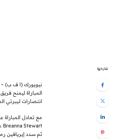
شاركها
انتصارات ليبرتي الم
ثم سدد إيريافين رمي