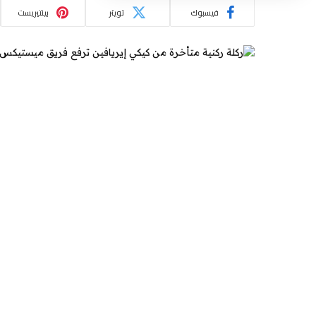
فيسبوك
تويتر
بينتيريست