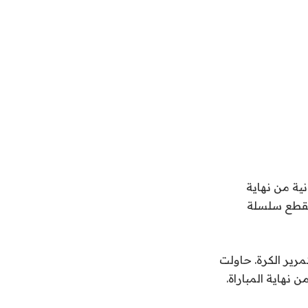
 ب) – سجل كيكي إيريافين 20 نقطة ، بما في ذلك ركلة ركنية قبل 27 ثانية من نهاية
ساء الجمعة ، ليقطع سلسلة
المباراة عند 83، تم العثور على Iriafen تحت السلة بواسطة Sonia Citron لتمرير الكرة. حاولت
يجة لكنها أهدرت ركلة ركنية متنازع عليها قبل 14 ثانية من نهاية المباراة.