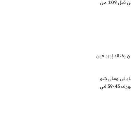
لحظات قليلة قبل أن تعيد رميتان سيترون الحرتان واشنطن إلى المقدمة بفارق هدفين قبل 1:09 من
6، لكن فريق ميستكس كان يفتقد إيريافين
بالي وهان شو
على ثماني نقاط حيث سجل احتياطي ليبرتي 20 نقطة من أصل 43 نقطة للفريق. نيويورك 43-39 في