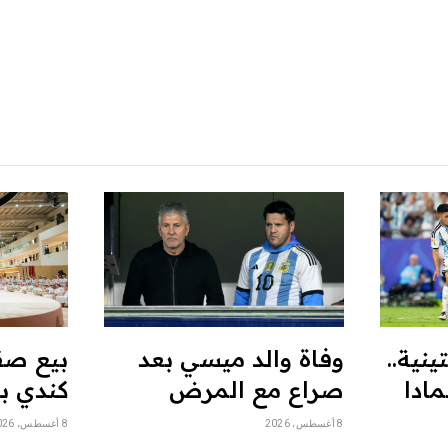
نية..
وفاة والد ميسي بعد
بيع صق
مادا
صراع مع المرض
كندي بـ 540 ألف ري
8 أغسطس، 2026
8 أغسطس، 2026