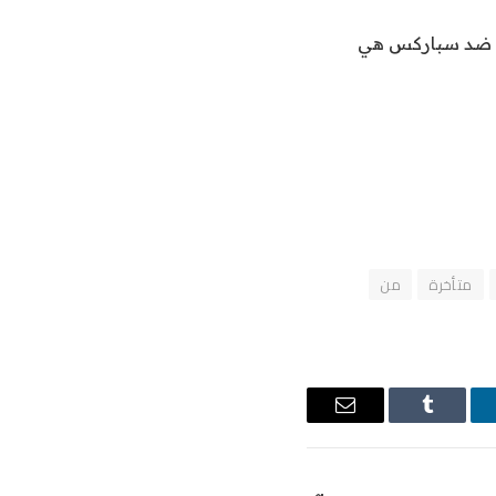
راة ضد سباركس هي
متأخرة
من
نكدإن
Tumblr
البريد
الإلكتروني