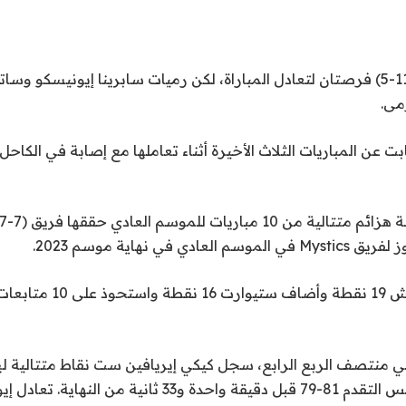
وأتيحت لنيويورك (11-5) فرصتان لتعادل المباراة، لكن رميات سابرينا إيونيسكو و
مى.
بت عن المباريات الثلاث الأخيرة أثناء تعاملها مع إصابة في الكاح
دي في نهاية موسم 2023.
وسجل ليوني فيبيتش 19 نقطة وأ
ليمنح فريق ميستيكس التقدم 81-79 قبل دقيقة واحدة و33 ثاني