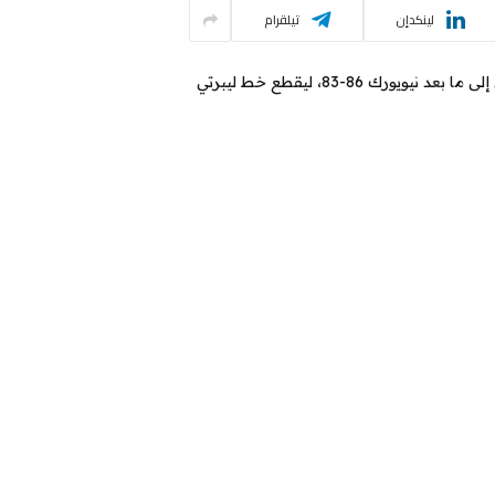
لينكدإن
تيلقرام