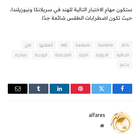
ستكون مهام الاختبار التالية للهند في سريلانكا ونيوزيلندا،
حيث تكون اضطرابات الطقس شائعة جدًا.
AFG
Gambhir
Gautam
IND
أطلقتها
التي
الجنائية
الدولية
الكرة
المحكمة
الوردية
مبادرة
يدعم
فيسبوك
تويتر
بينتيريست
لينكدإن
Tumblr
البريد
الإلكترو
alfares
موقع
الويب