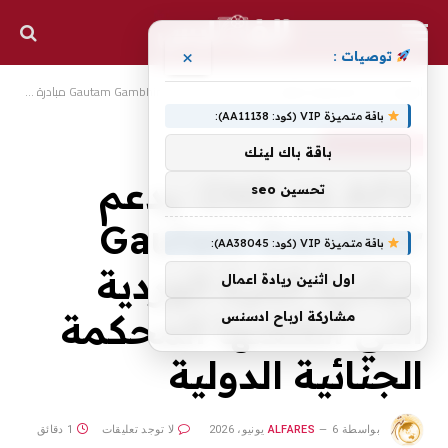
×
توصيات :
الرئيسية
أخبار رياضية عالمية
IND vs AFG: يدعم Gautam Gambhir مبادرة الكرة الوردية التي أطلقتها المحكمة الجنائية الدولية
»
»
باقة متميزة VIP (كود: AA11138):
أخبار رياضية عالمية
باقة باك لينك
IND vs AFG: يدعم
تحسين seo
Gautam Gambhir
باقة متميزة VIP (كود: AA38045):
مبادرة الكرة الوردية
اول اثنين ريادة اعمال
التي أطلقتها المحكمة
مشاركة ارباح ادسنس
الجنائية الدولية
بواسطة
6 يونيو، 2026
ALFARES
لا توجد تعليقات
1 دقائق