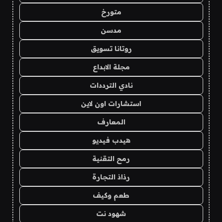
متورخ
مدسن
روتانا تسويق
مجلة الابداع
نادي الترددات
استشارات اون لاين
المعارف
هيدب فيديو
رمح التقنية
رذاذ التجارة
طعم وكيف
شهود نت