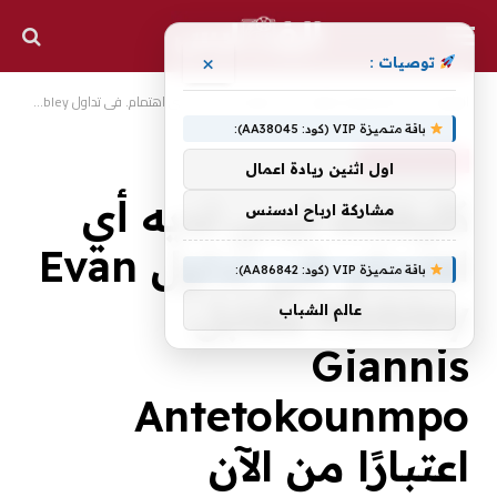
×
توصيات :
الرئيسية
أخبار رياضية عالمية
كليفلاند ليس لديه أي اهتمام. في تداول Evan Mobley مقابل Giannis Antetokounmpo اعتبارًا من الآن
»
»
باقة متميزة VIP (كود: AA38045):
أخبار رياضية عالمية
اول اثنين ريادة اعمال
كليفلاند ليس لديه أي
مشاركة ارباح ادسنس
اهتمام. في تداول Evan
باقة متميزة VIP (كود: AA86842):
Mobley مقابل
عالم الشباب
Giannis
Antetokounmpo
اعتبارًا من الآن