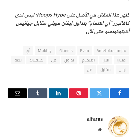
ظهر هذا المقال في الأصل على Hoops Hype: ليس لدى
كافاليرز “أي اهتمام” بتداول إيفان موبلي مقابل جيانيس
أنتيتوكونمبو حتى الآن
Antetokounmpo
Evan
Giannis
Mobley
أي
اعتبارا
الآن
اهتمام
تداول
في
كليفلاند
لديه
ليس
مقابل
من
فيسبوك
تويتر
بينتيريست
لينكدإن
Tumblr
البريد
الإلكترو
alfares
موقع
الويب