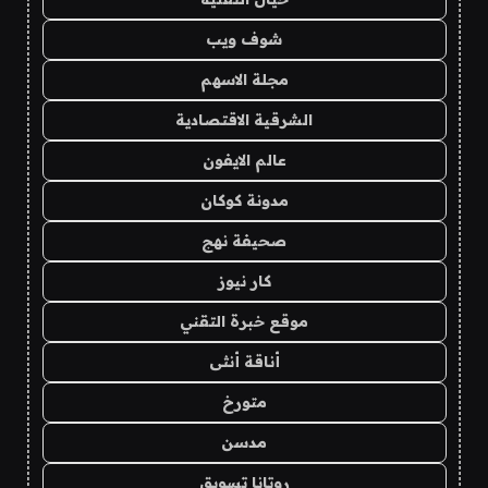
شوف ويب
مجلة الاسهم
الشرقية الاقتصادية
عالم الايفون
مدونة كوكان
صحيفة نهج
كار نيوز
موقع خبرة التقني
أناقة أنثى
متورخ
مدسن
روتانا تسويق