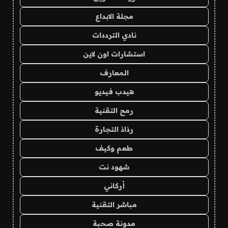
مجلة الابداع
نادي الترددات
استشارات اون لاين
المعارف
هيدب فيديو
رمح التقنية
رذاذ التجارة
طعم وكيف
شهود نت
أركاني
مباشر التقنية
مدونة صحبة