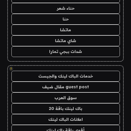
حناء شعر
حنا
ماتشا
شاي ماتشا
شدات ببجي تمارا
!
خدمات الباك لينك والجيست
guest post مقال ضيف
سوق العرب
باك لينك باقة 20
اعلانات الباك لينك
أقوى باقة باك لينك